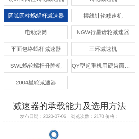
圆弧圆柱蜗蜗杆减速器
摆线针轮减速机
电动滚筒
NGW行星齿轮减速器
平面包络蜗杆减速器
三环减速机
SWL蜗轮螺杆升降机
QY型起重机用硬齿面减速器
2004星轮减速器
减速器的承载能力及选用方法
发布日期：2020-07-06 浏览次数：
2170
价格：