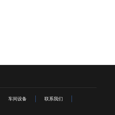
车间设备
联系我们