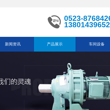
0523-876842
13801439652
新闻资讯
产品展示
车间设备