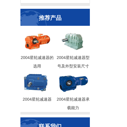
推荐产品
2004星轮减速器的
2004星轮减速器型
选用
号及外型安装尺寸
2004星轮减速器
2004星轮减速器承
载能力
联系我们