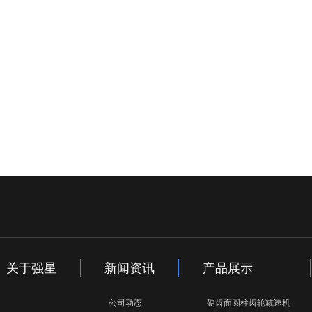
关于强星
新闻资讯
产品展示
公司动态
硬齿面圆柱齿轮减速机