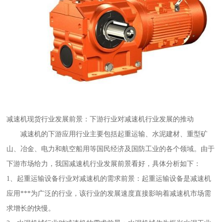
减速机现货行业发展前景：下游行业对减速机行业发展的推动
减速机的下游应用行业主要包括起重运输、水泥建材、重型矿
山、冶金、电力和航空船用等国民经济及国防工业的各个领域。由于
下游市场给力，我国减速机行业发展前景看好，具体分析如下：
1
、起重运输设备行业对减速机的需求前景
：
起重运输设备是减速机
应用***为广泛的行业，该行业的发展速度直接影响着减速机市场需
求增长的快慢。