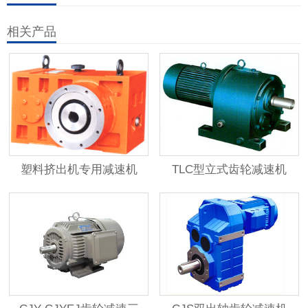
相关产品
塑料挤出机专用减速机
TLC型立式齿轮减速机