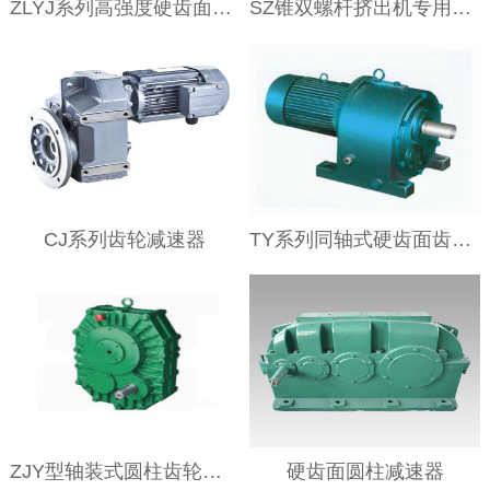
ZLYJ系列高强度硬齿面减速机
SZ锥双螺杆挤出机专用齿轮箱
CJ系列齿轮减速器
TY系列同轴式硬齿面齿轮减速器
ZJY型轴装式圆柱齿轮减速器
硬齿面圆柱减速器