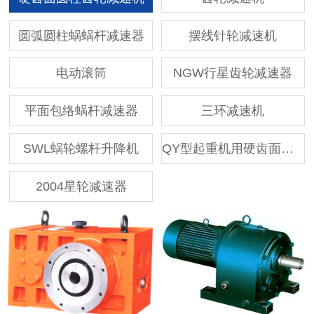
圆弧圆柱蜗蜗杆减速器
摆线针轮减速机
电动滚筒
NGW行星齿轮减速器
平面包络蜗杆减速器
三环减速机
SWL蜗轮螺杆升降机
QY型起重机用硬齿面减速器
2004星轮减速器