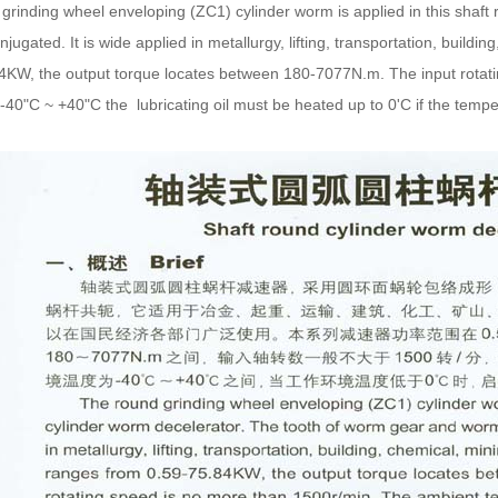
grinding wheel enveloping (ZC1) cylinder worm is applied in this shaft
jugated. It is wide applied
in metallurgy, lifting, transportation, build
4KW, the output torque locates between 180-7077N.m. The input
rotat
 -40"C ~ +40"C the
lubricating oil must be heated up to 0'C if the
temper