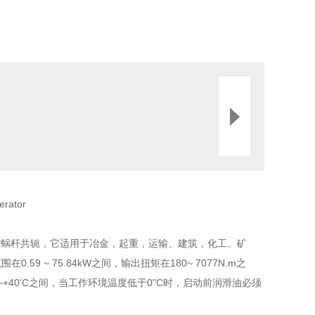
erator
与
蜗杆共轭，它适用于冶金，起重，运输、建筑，化工、矿
.59 ~ 75.84kW之间，输出扭矩在
180~ 7077N.m之
C ~+40'C之间，当工作环境温度低于0"C时，启动前润滑油必须