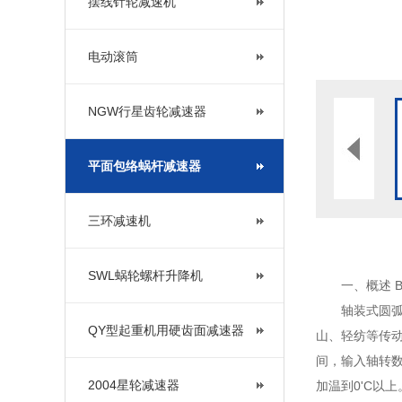
摆线针轮减速机
电动滚筒
NGW行星齿轮减速器
平面包络蜗杆减速器
三环减速机
SWL蜗轮螺杆升降机
一、概述 Br
轴装式圆弧
QY型起重机用硬齿面减速器
山、轻纺等传
间，输入轴转数
2004星轮减速器
加温到0'C以上