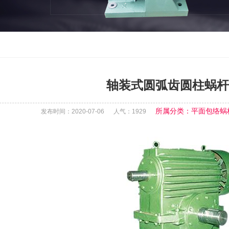
轴装式圆弧齿圆柱蜗杆
所属分类：平面包络蜗
发布时间：2020-07-06
人气：
1929